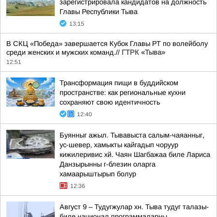
зарегистрировала кандидатов на должность
Главы Республики Тыва
13:15
В СКЦ «Победа» завершается Кубок Главы РТ по волейболу
среди женских и мужских команд.//
ГТРК «Тыва»
12:51
Трансформация пищи в буддийском
пространстве: как региональные кухни
сохраняют свою идентичность
12:40
Буянныг ажыл. Тывавыста салым-чаяанныг,
ус-шевер, хамыкты кайгадып чоруур
кижилеривис хй. Чаян Шагбажаа биле Лариса
Данзырынны г-блезин оларга
хамаарыштырып болур
12:36
Август 9 – Тудугжулар хн. Тыва тудуг талазы-
биле национал программаларны