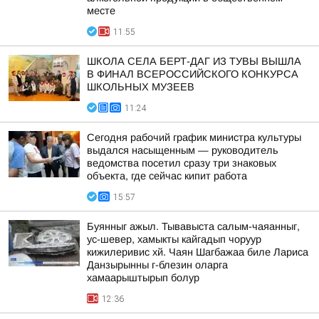
месте
11:55
ШКОЛА СЕЛА БЕРТ-ДАГ ИЗ ТУВЫ ВЫШЛА
В ФИНАЛ ВСЕРОССИЙСКОГО КОНКУРСА
ШКОЛЬНЫХ МУЗЕЕВ
11:24
Сегодня рабочий график министра культуры
выдался насыщенным — руководитель
ведомства посетил сразу три знаковых
объекта, где сейчас кипит работа
15:57
Буянныг ажыл. Тывавыста салым-чаяанныг,
ус-шевер, хамыкты кайгадып чоруур
кижилеривис хй. Чаян Шагбажаа биле Лариса
Данзырынны г-блезин оларга
хамаарыштырып болур
12:36