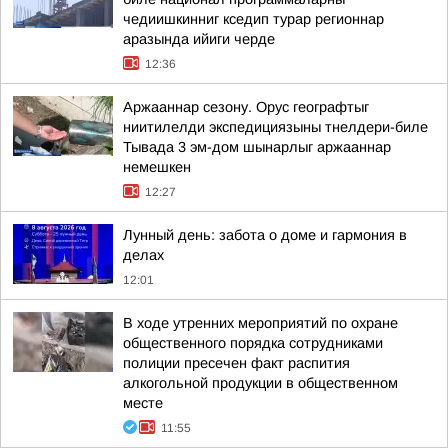
чедиишкинниг кседип турар регионнар
аразында ийиги черде
12:36
Аржааннар сезону. Орус географтыг
ниитилелди экспедициязыны тнелдери-биле
Тывада 3 эм-дом шынарлыг аржааннар
немешкен
12:27
Лунный день: забота о доме и гармония в
делах
12:01
В ходе утренних мероприятий по охране
общественного порядка сотрудниками
полиции пресечен факт распития
алкогольной продукции в общественном
месте
11:55