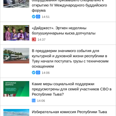
оборудования прибывшего специально к
открытию IV Международного буддийского
форума
14:51
«Дайджест». Эрткен неделяны
болуушкуннарыны кыска допчулалы
14:37
В преддверии значимого события для
культурной и духовной жизни республики в
Туву начали поступать грузы с техническим
оснащением
14:06
Какие меры социальной поддержки
предусмотрены для семей участников СВО в
Республике Тыва?
14:06
Избирательная комиссия Республики Тыва