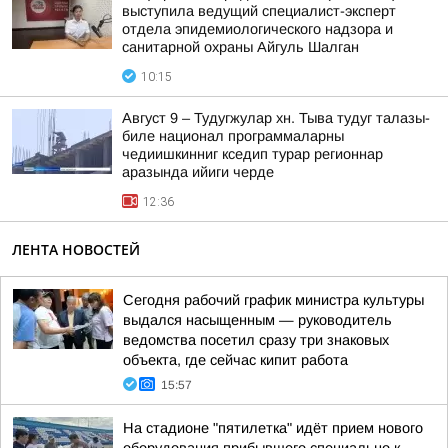
выступила ведущий специалист-эксперт
отдела эпидемиологического надзора и
санитарной охраны Айгуль Шалган
10:15
Август 9 – Тудугжулар хн. Тыва тудуг талазы-
биле национал программаларны
чедиишкинниг кседип турар регионнар
аразында ийиги черде
12:36
ЛЕНТА НОВОСТЕЙ
Сегодня рабочий график министра культуры
выдался насыщенным — руководитель
ведомства посетил сразу три знаковых
объекта, где сейчас кипит работа
15:57
На стадионе "пятилетка" идёт прием нового