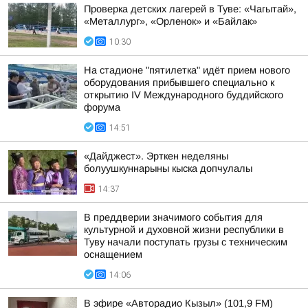
Проверка детских лагерей в Туве: «Чагытай»,
«Металлург», «Орленок» и «Байлак»
10:30
На стадионе "пятилетка" идёт прием нового
оборудования прибывшего специально к
открытию IV Международного буддийского
форума
14:51
«Дайджест». Эрткен неделяны
болуушкуннарыны кыска допчулалы
14:37
В преддверии значимого события для
культурной и духовной жизни республики в
Туву начали поступать грузы с техническим
оснащением
14:06
В эфире «Авторадио Кызыл» (101,9 FM)