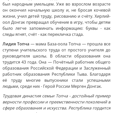
был народным умельцем. Уже во взрослом возрасте
он окончил начальную школу и, не бросая кочевой
жизни, учил детей труду, рисованию и счёту. Хирлий-
оол Донгак превращал обучение в игру, чтобы детям
было легче запоминать информацию: буквы - как
следы ягнят, счёт - как перекличка стада.
Лидия Топча
— мама База-оола Топча — прошла все
ступени учительского труда от простого учителя до
руководителя школы. В области образования она
трудится 43 года. Она — Почётный работник общего
образования Российской Федерации и Заслуженный
работник образования Республики Тыва. Благодаря
её труду многие выпускники стали успешными
людьми, среди них - Герой России Мерген Донгак.
Трудовая династия семьи Топча - достойный пример
верности профессии и преемственности поколений в
сфере образования и искусства. Республика гордится