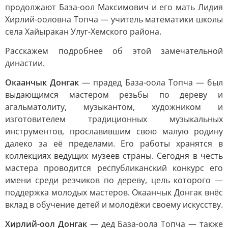
продолжают База-оол Максимович и его мать Лидия
Хирлий-ооловна Топча — учитель математики школы
села Хайыракан Улуг-Хемского района.
Расскажем подробнее об этой замечательной
династии.
Окаанчык Донгак
— прадед База-оола Топча — был
выдающимся мастером резьбы по дереву и
агальматолиту, музыкантом, художником и
изготовителем традиционных музыкальных
инструментов, прославившим свою малую родину
далеко за её пределами. Его работы хранятся в
коллекциях ведущих музеев страны. Сегодня в честь
мастера проводится республиканский конкурс его
имени среди резчиков по дереву, цель которого —
поддержка молодых мастеров. Окаанчык Донгак внёс
вклад в обучение детей и молодёжи своему искусству.
Хирлий-оол Донгак
— дед База-оола Топча — также