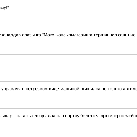
ыр!"
еканалдар аразынга "Макс" капсырылгазынга тергииннер санынче 
, управляя в нетрезвом виде машиной, лишился не только автомо
чыларынга ажык дээр адаанга спортчу белеткел эрттирер немей 