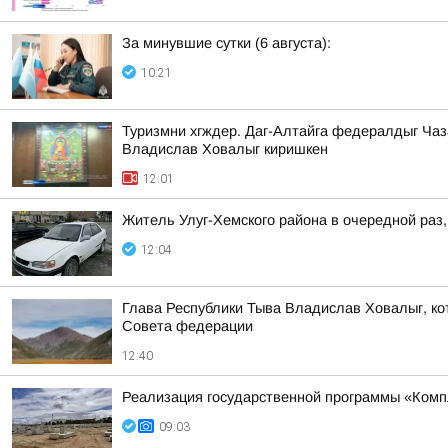
За минувшие сутки (6 августа):
10:21
Туризмни хгждер. Даг-Алтайга федералдыг Чаз
Владислав Ховалыг киришкен
12:01
Житель Улуг-Хемского района в очередной раз,
12:04
Глава Республики Тыва Владислав Ховалыг, кот
Совета федерации
12:40
Реализация государственной программы «Компл
09:03