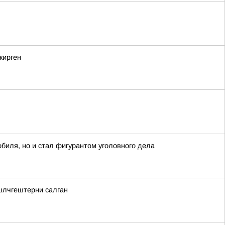
кирген
биля, но и стал фигурантом уголовного дела
шлчгештерни салган