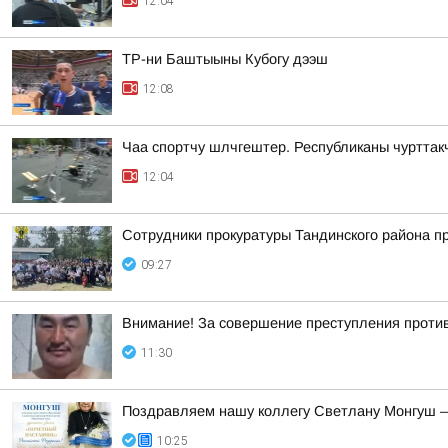
12:04
ТР-ни Баштыыны Кубогу дээш
12:08
Чаа спортчу шлчгештер. Республиканы чурттак
12:04
Сотрудники прокуратуры Тандинского района п
09:27
Внимание! За совершение преступления проти
11:30
Поздравляем нашу коллегу Светлану Монгуш —
10:25