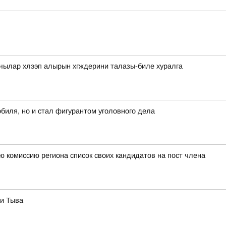
чылар хлээп алырын хгждерини талазы-биле хуралга
биля, но и стал фигурантом уголовного дела
ю комиссию региона список своих кандидатов на пост члена
ки Тыва