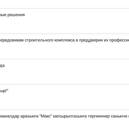
дрые решения
ередовикам строительного комплекса в преддверии их професси
ода
ыр!"
каналдар аразынга "Макс" капсырылгазынга тергииннер санынче 