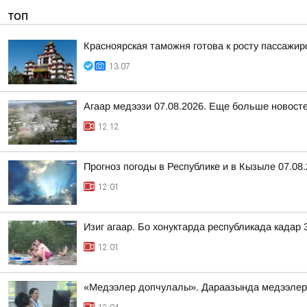
ТОП
Красноярская таможня готова к росту пассажи
13:07
Агаар медээзи 07.08.2026. Еще больше новост
12:12
Прогноз погоды в Республике и в Кызыле 07.08
12:01
Изиг агаар. Бо хонуктарда республикада кадар 3
12:01
«Медээлер допчулалы». Дараазында медээлер