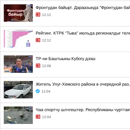
Фронтудан байыр!. Дараазында "Фронтудан бай
12:12
Рейтинг. КТРК "Тыва" июльда регионалдыг тел
12:12
ТР-ни Баштыыны Кубогу дээш
12:08
Житель Улуг-Хемского района в очередной раз
12:04
Чаа спортчу шлчгештер. Республиканы чурттак
12:04