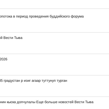
ропотока в период проведения буддийского форума
ей Вести Тыва
.2026
5 градустан р изиг агаар туттунуп турган
нин кыска допчулалы Еще больше новостей Вести Тыва