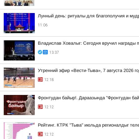
Лунный день: ритуалы для благополучия и му
11:06
Владислав Ховалыг: Сегодня вручил награды п
13:37
Утренний эфир «Вести-Тыва», 7 августа 2026 г
12:18
Фронтудан байыр!. Дараазында "Фронтудан бай
12:12
Рейтинг. КТРК "Тыва" июльда регионалдыг теле
12:12