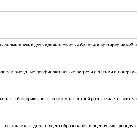
чыларынга ажык дээр адаанга спортчу белеткел эрттирер немей 
ровели выездные профилактические встречи с детьми в лагерях 
в половой неприкосновенности малолетней разыскивается жител
 начальника отдела общего образования и оценочных процедур 