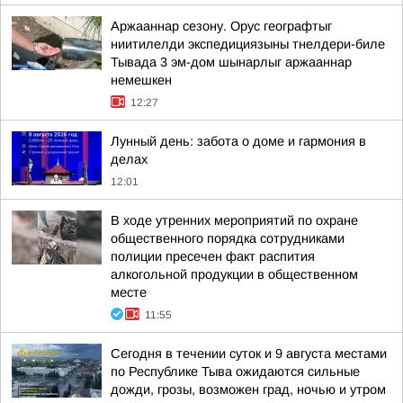
Аржааннар сезону. Орус географтыг
ниитилелди экспедициязыны тнелдери-биле
Тывада 3 эм-дом шынарлыг аржааннар
немешкен
12:27
Лунный день: забота о доме и гармония в
делах
12:01
В ходе утренних мероприятий по охране
общественного порядка сотрудниками
полиции пресечен факт распития
алкогольной продукции в общественном
месте
11:55
Сегодня в течении суток и 9 августа местами
по Республике Тыва ожидаются сильные
дожди, грозы, возможен град, ночью и утром