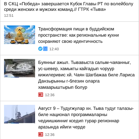
В СКЦ «Победа» завершается Кубок Главы РТ по волейболу
среди женских и мужских команд.//
ГТРК «Тыва»
12:51
Трансформация пищи в буддийском
пространстве: как региональные кухни
сохраняют свою идентичность
12:40
Буянныг ажыл. Тывавыста салым-чаяанныг,
ус-шевер, хамыкты кайгадып чоруур
кижилеривис хй. Чаян Шагбажаа биле Лариса
Данзырынны г-блезин оларга
хамаарыштырып болур
12:36
Август 9 – Тудугжулар хн. Тыва тудуг талазы-
биле национал программаларны
чедиишкинниг кседип турар регионнар
аразында ийиги черде
12:36