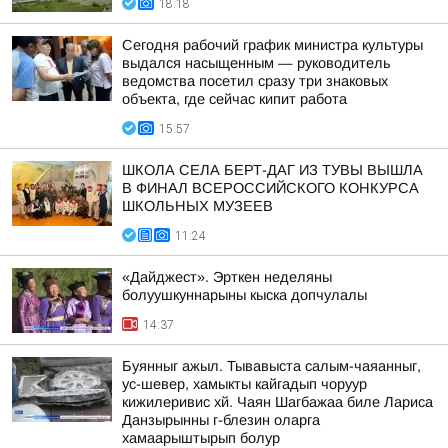
18:18
Сегодня рабочий график министра культуры
выдался насыщенным — руководитель
ведомства посетил сразу три знаковых
объекта, где сейчас кипит работа
15:57
ШКОЛА СЕЛА БЕРТ-ДАГ ИЗ ТУВЫ ВЫШЛА
В ФИНАЛ ВСЕРОССИЙСКОГО КОНКУРСА
ШКОЛЬНЫХ МУЗЕЕВ
11:24
«Дайджест». Эрткен неделяны
болуушкуннарыны кыска допчулалы
14:37
Буянныг ажыл. Тывавыста салым-чаяанныг,
ус-шевер, хамыкты кайгадып чоруур
кижилеривис хй. Чаян Шагбажаа биле Лариса
Данзырынны г-блезин оларга
хамаарыштырып болур