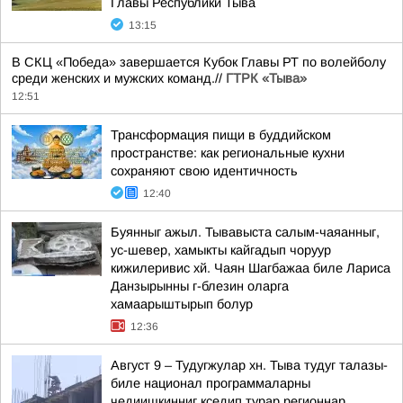
Главы Республики Тыва
13:15
В СКЦ «Победа» завершается Кубок Главы РТ по волейболу
среди женских и мужских команд.//
ГТРК «Тыва»
12:51
Трансформация пищи в буддийском
пространстве: как региональные кухни
сохраняют свою идентичность
12:40
Буянныг ажыл. Тывавыста салым-чаяанныг,
ус-шевер, хамыкты кайгадып чоруур
кижилеривис хй. Чаян Шагбажаа биле Лариса
Данзырынны г-блезин оларга
хамаарыштырып болур
12:36
Август 9 – Тудугжулар хн. Тыва тудуг талазы-
биле национал программаларны
чедиишкинниг кседип турар регионнар