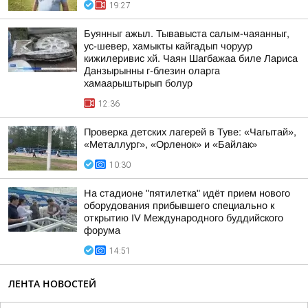
19:27
Буянныг ажыл. Тывавыста салым-чаяанныг,
ус-шевер, хамыкты кайгадып чоруур
кижилеривис хй. Чаян Шагбажаа биле Лариса
Данзырынны г-блезин оларга
хамаарыштырып болур
12:36
Проверка детских лагерей в Туве: «Чагытай»,
«Металлург», «Орленок» и «Байлак»
10:30
На стадионе "пятилетка" идёт прием нового
оборудования прибывшего специально к
открытию IV Международного буддийского
форума
14:51
ЛЕНТА НОВОСТЕЙ