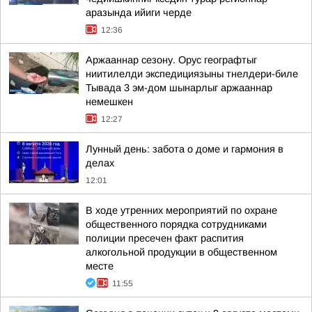
аразында ийиги черде
12:36
Аржааннар сезону. Орус географтыг
ниитилелди экспедициязыны тнелдери-биле
Тывада 3 эм-дом шынарлыг аржааннар
немешкен
12:27
Лунный день: забота о доме и гармония в
делах
12:01
В ходе утренних мероприятий по охране
общественного порядка сотрудниками
полиции пресечен факт распития
алкогольной продукции в общественном
месте
11:55