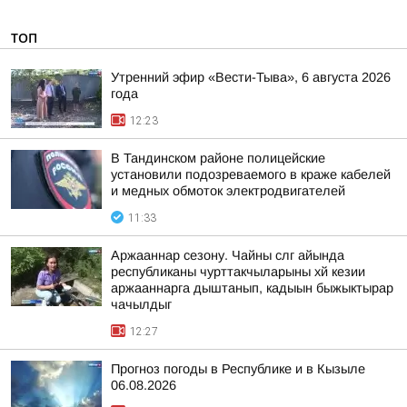
ТОП
Утренний эфир «Вести-Тыва», 6 августа 2026
года
12:23
В Тандинском районе полицейские
установили подозреваемого в краже кабелей
и медных обмоток электродвигателей
11:33
Аржааннар сезону. Чайны слг айында
республиканы чурттакчыларыны хй кезии
аржааннарга дыштанып, кадыын быжыктырар
чачылдыг
12:27
Прогноз погоды в Республике и в Кызыле
06.08.2026