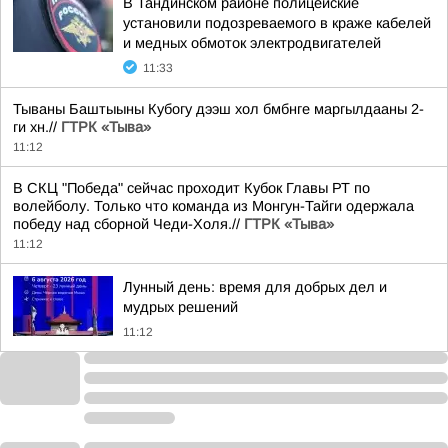
В Тандинском районе полицейские
установили подозреваемого в краже кабелей
и медных обмоток электродвигателей
11:33
Тываны Баштыыны Кубогу дээш хол бмбнге маргылдааны 2-
ги хн.//
ГТРК «Тыва»
11:12
В СКЦ "Победа" сейчас проходит Кубок Главы РТ по
волейболу. Только что команда из Монгун-Тайги одержала
победу над сборной Чеди-Холя.//
ГТРК «Тыва»
11:12
Лунный день: время для добрых дел и
мудрых решений
11:12