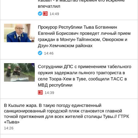
Кызыл - и масштаб перемен его искренне
впечатлил
14:49
Прокурор Республики Тыва Ботвинкин
Евгений Борисович проведет личный прием
граждан в Монгун-Тайгинском, Овюрском и
Дзун-Хемчикском районах
14:46
Сотрудники ДПС с применением табельного
оружия задержали пьяного тракториста в
селе Тоора-Хем в Туве, сообщили ТАСС в
МВД республики
14:39
В Кызыле жара. В такую погоду единственный
санкционированный городской пляж становится главной
точкой притяжения для всех жителей столицы Тувы.//
ГТРК
«Тыва»
14:26