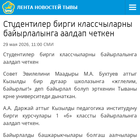
Студентилер бирги классчыларны
байырлалынга аалдап четкен
СМИ
29 мая 2026, 11:00
Студентилер бирги классчыларны байырлалынга
аалдап четкен
Совет Эвилелини Маадыры М.А. Бухтуев аттыг
Кызылды бир дугаар школазынга «жглелим,
байырлыг!» деп байырлал болуп эрткенин Тываны
крне университеди дынаткан.
А.А. Даржай аттыг Кызылды педагогика институдуну
бирги курсчулары 1 «б» классты байырлалынга
аалдап четкен.
Байырлалды башкарыкчылары болгаш аалчылары