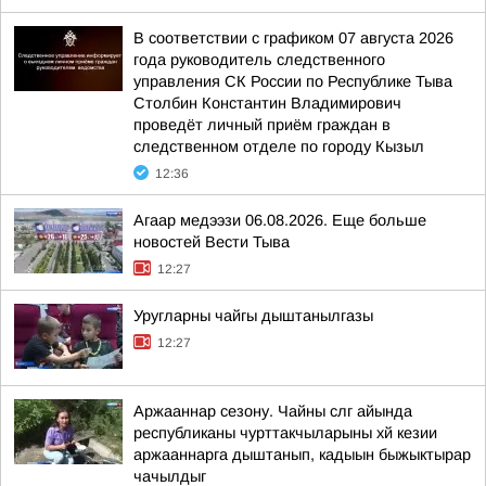
В соответствии с графиком 07 августа 2026
года руководитель следственного
управления СК России по Республике Тыва
Столбин Константин Владимирович
проведёт личный приём граждан в
следственном отделе по городу Кызыл
12:36
Агаар медээзи 06.08.2026. Еще больше
новостей Вести Тыва
12:27
Уругларны чайгы дыштанылгазы
12:27
Аржааннар сезону. Чайны слг айында
республиканы чурттакчыларыны хй кезии
аржааннарга дыштанып, кадыын быжыктырар
чачылдыг