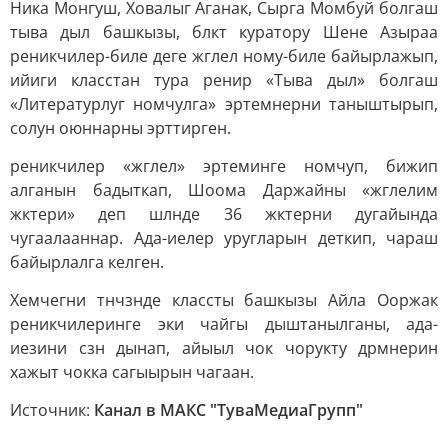
Ника Монгуш, Ховалыг Аганак, Сырга Момбуй болгаш
тыва дыл башкызы, блкт куратору Шене Азыраа
реникчилер-биле деге жглел ному-биле байырлажып,
ийиги класстан тура ренир «Тыва дыл» болгаш
«Литературлуг номчулга» эртемнерни таныштырып,
солун оюннарны эрттирген.
реникчилер «жглел» эртеминге номчуп, бижип
алганын бадыткап, Шоома Даржайны «жглелим
жктери» деп шлнде 36 жктерни дугайында
чугаалааннар. Ада-иелер уругларын деткип, чараш
байырлалга келген.
Хемчегни тнчзнде классты башкызы Айла Ооржак
реникчилеринге эки чайгы дыштанылганы, ада-
иезини сзн дынап, айыыл чок чорукту дрмнерин
хажыт чокка сагыырын чагаан.
Источник:
Канал в МАКС "ТуваМедиаГрупп"