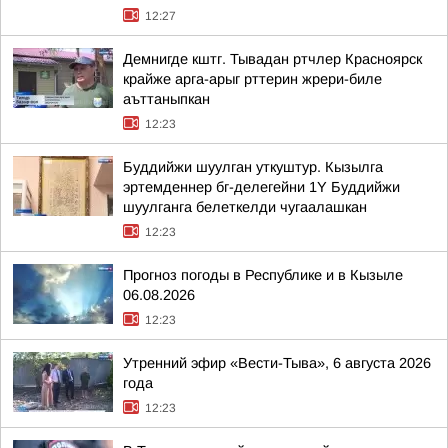
12:27
Демнигде кштг. Тывадан ртчлер Красноярск
крайже арга-арыг рттерин жрери-биле
аъттаныпкан
12:23
Буддийжи шуулган уткуштур. Кызылга
эртемденнер бг-делегейни 1Y Буддийжи
шуулганга белеткелди чугаалашкан
12:23
Прогноз погоды в Республике и в Кызыле
06.08.2026
12:23
Утренний эфир «Вести-Тыва», 6 августа 2026
года
12:23