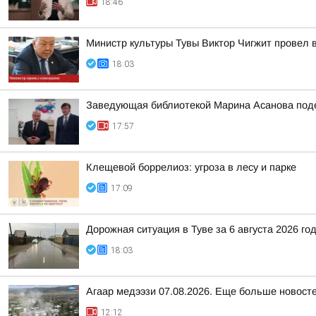
18:46
Министр культуры Тувы Виктор Чигжит провел 
18:03
Заведующая библиотекой Марина Асанова под
17:57
Клещевой боррелиоз: угроза в лесу и парке
17:09
Дорожная ситуация в Туве за 6 августа 2026 го
18:03
Агаар медээзи 07.08.2026. Еще больше новост
12:12