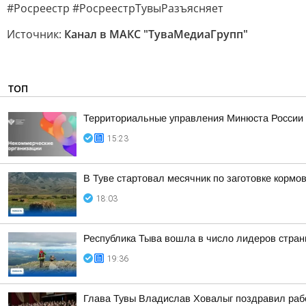
#Росреестр #РосреестрТувыРазъясняет
Источник:
Канал в МАКС "ТуваМедиаГрупп"
ТОП
Территориальные управления Минюста России 
15:23
В Туве стартовал месячник по заготовке кормов
18:03
Республика Тыва вошла в число лидеров стран
19:36
Глава Тувы Владислав Ховалыг поздравил раб