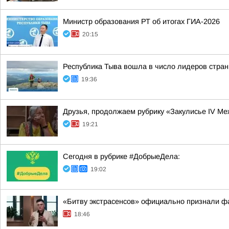
Министр образования РТ об итогах ГИА-2026
20:15
Республика Тыва вошла в число лидеров стран
19:36
Друзья, продолжаем рубрику «Закулисье IV М
19:21
Сегодня в рубрике #ДобрыеДела:
19:02
«Битву экстрасенсов» официально признали ф
18:46