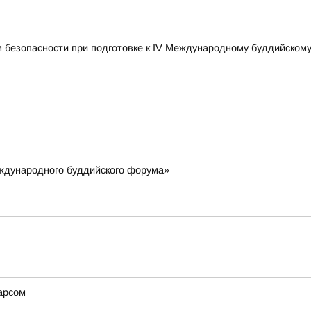
 безопасности при подготовке к IV Международному буддийском
еждународного буддийского форума»
арсом