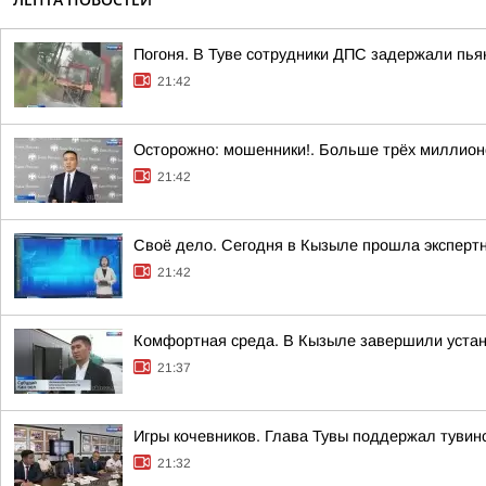
Погоня. В Туве сотрудники ДПС задержали пья
21:42
Осторожно: мошенники!. Больше трёх миллионо
21:42
Своё дело. Сегодня в Кызыле прошла эксперт
21:42
Комфортная среда. В Кызыле завершили устан
21:37
Игры кочевников. Глава Тувы поддержал тувин
21:32