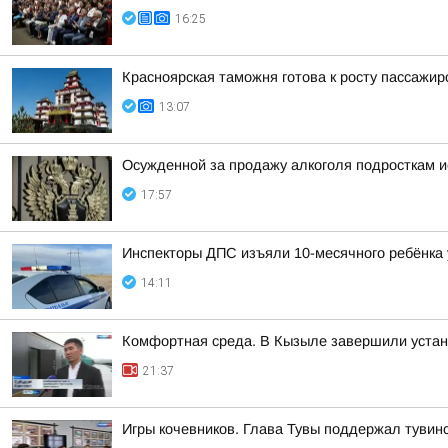
16:25
Красноярская таможня готова к росту пассажи
13:07
Осужденной за продажу алкоголя подросткам 
17:57
Инспекторы ДПС изъяли 10-месячного ребёнка 
14:11
Комфортная среда. В Кызыле завершили устано
21:37
Игры кочевников. Глава Тувы поддержал тувинс