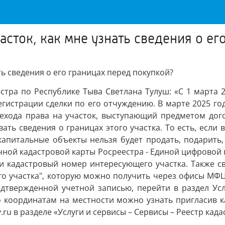
сток, как мне узнать сведения о ег
ь сведения о его границах перед покупкой?
стра по Республике Тыва Светлана Тулуш: «С 1 марта 2
егистрации сделки по его отчуждению. В марте 2025 го
рехода права на участок, выступающий предметом дого
вать сведения о границах этого участка. То есть, если 
апитальные объекты нельзя будет продать, подарить,
чной кадастровой карты Росреестра - Единой цифрово
или кадастровый номер интересующего участка. Также с
о участка", которую можно получить через офисы МФЦ 
одтвержденной учетной записью, перейти в раздел Усл
о координатам на местности можно узнать пригласив 
ru в разделе «Услуги и сервисы – Сервисы – Реестр кад