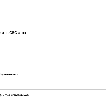
его на СВО сына
«Цеченлинг»
е игры кочевников