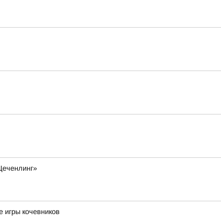
Цеченлинг»
е игры кочевников