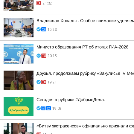
21:32
Владислав Ховалыг: Особое внимание уделяем
15:23
Министр образования РТ об итогах ГИА-2026
20:15
Друзья, продолжаем рубрику «Закулисье IV М
19:21
Сегодня в рубрике #ДобрыеДела:
19:02
«Битву экстрасенсов» официально признали ф