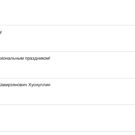
у
ссиональным праздником!
Шакирзянович Хуснуллин