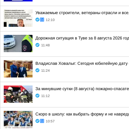
Уважаемые строители, ветераны отрасли и все,
12:10
Дорожная ситуация в Туве за 8 августа 2026 го
11:48
Владислав Ховалыг: Сегодня юбилейную дату
11:24
За минувшие сутки (8 августа) пожарно-спаса
11:12
Скоро в школу: как выбрать форму и не навре
10:57