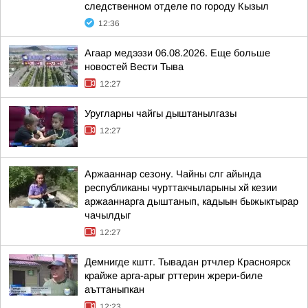
следственном отделе по городу Кызыл
12:36
Агаар медээзи 06.08.2026. Еще больше
новостей Вести Тыва
12:27
Уругларны чайгы дыштанылгазы
12:27
Аржааннар сезону. Чайны слг айында
республиканы чурттакчыларыны хй кезии
аржааннарга дыштанып, кадыын быжыктырар
чачылдыг
12:27
Демнигде кштг. Тывадан ртчлер Красноярск
крайже арга-арыг рттерин жрери-биле
аъттаныпкан
12:23