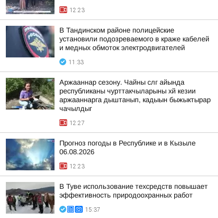
12:23
В Тандинском районе полицейские
установили подозреваемого в краже кабелей
и медных обмоток электродвигателей
11:33
Аржааннар сезону. Чайны слг айында
республиканы чурттакчыларыны хй кезии
аржааннарга дыштанып, кадыын быжыктырар
чачылдыг
12:27
Прогноз погоды в Республике и в Кызыле
06.08.2026
12:23
В Туве использование техсредств повышает
эффективность природоохранных работ
15:37