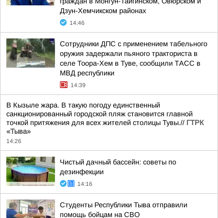
граждан в Монгун-Тайгинском, Овюрском и
Дзун-Хемчикском районах
14:46
Сотрудники ДПС с применением табельного
оружия задержали пьяного тракториста в
селе Тоора-Хем в Туве, сообщили ТАСС в
МВД республики
14:39
В Кызыле жара. В такую погоду единственный
санкционированный городской пляж становится главной
точкой притяжения для всех жителей столицы Тувы.//
ГТРК
«Тыва»
14:26
Чистый дачный бассейн: советы по
дезинфекции
14:16
Студенты Республики Тыва отправили
помощь бойцам на СВО