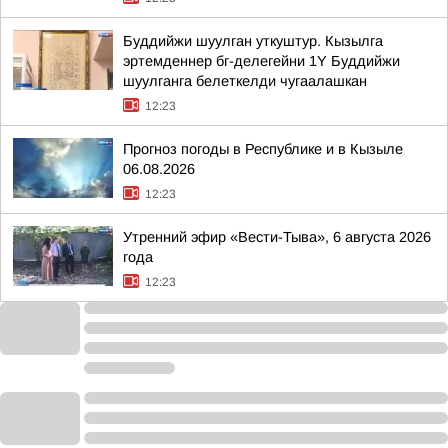
Буддийжи шуулган уткуштур. Кызылга
эртемденнер бг-делегейни 1Y Буддийжи
шуулганга белеткелди чугаалашкан
12:23
Прогноз погоды в Республике и в Кызыле
06.08.2026
12:23
Утренний эфир «Вести-Тыва», 6 августа 2026
года
12:23