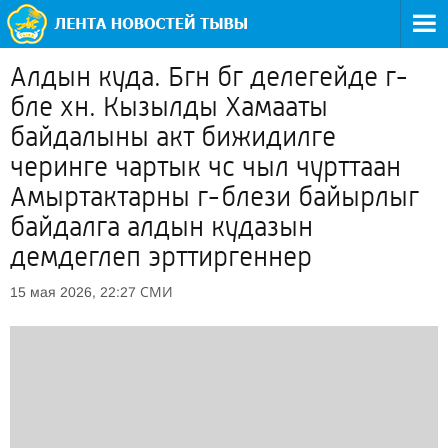
Алдын куда. Бгн бг делегейде г-
бле хн. Кызылды Хамааты
байдалыны акт бижидилге
черинге чартык чс чыл чурттаан
Амыртактарны г-блези байырлыг
байдалга алдын кудазын
демдеглеп эрттиргеннер
СМИ
15 мая 2026, 22:27