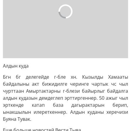
Алдын куда
Бгн бг делегейде г-бле хн. Кызылды Хамааты
байдалыны акт бижидилге черинге чартык чс чыл
чурттаан Амыртактарны г-блези байырлыг байдалга
алдын кудазын демдеглеп эрттиргеннер. 50 ажыг чыл
эрткенде катап база дагырактарын берип,
ынакшылын илереткеннер. Алдын куданы херечизи
Буяна Тувак.
Еще больше новостей Вести Тыва