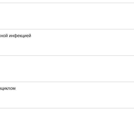
сной инфекцией
оциклом