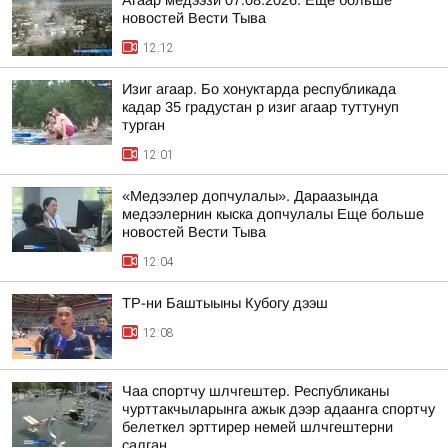
Агаар медээзи 07.08.2026. Еще больше
новостей Вести Тыва
12:12
Изиг агаар. Бо хонуктарда республикада
кадар 35 градустан р изиг агаар туттунуп
турган
12:01
«Медээлер допчулалы». Дараазында
медээлернин кыска допчулалы Еще больше
новостей Вести Тыва
12:04
ТР-ни Баштыыны Кубогу дээш
12:08
Чаа спортчу шлчгештер. Республиканы
чурттакчыларынга ажык дээр адаанга спортчу
белеткел эрттирер немей шлчгештерни
салган