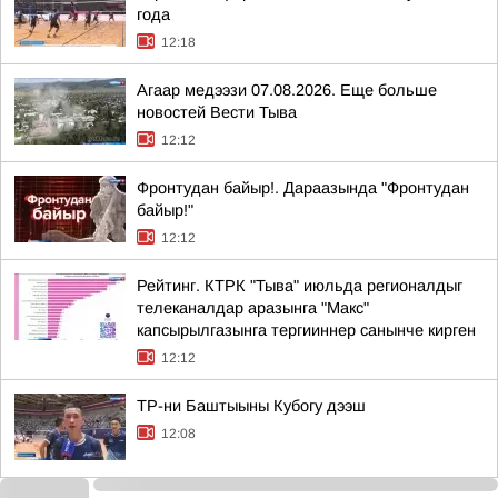
года
12:18
Агаар медээзи 07.08.2026. Еще больше
новостей Вести Тыва
12:12
Фронтудан байыр!. Дараазында "Фронтудан
байыр!"
12:12
Рейтинг. КТРК "Тыва" июльда регионалдыг
телеканалдар аразынга "Макс"
капсырылгазынга тергииннер санынче кирген
12:12
ТР-ни Баштыыны Кубогу дээш
12:08