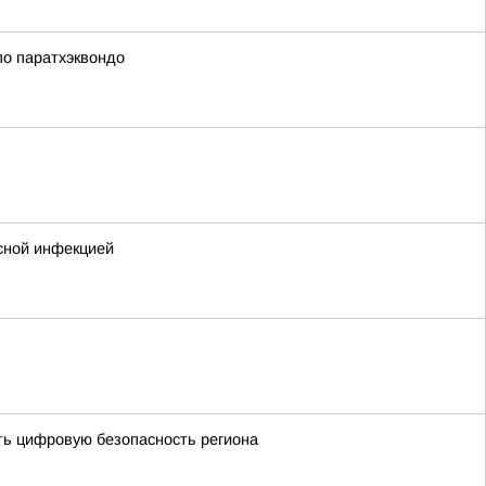
по паратхэквондо
усной инфекцией
ить цифровую безопасность региона