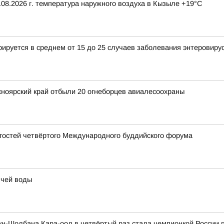
08.2026 г. температура наружного воздуха в Кызыле +19°С
рируется в среднем от 15 до 25 случаев заболевания энтеровиру
сноярский край отбыли 20 огнеборцев авиалесоохраны
 гостей четвёртого Международного буддийского форума
ячей воды
н-Шолбана Кара-оол в четвёртый раз стала чемпионкой России 