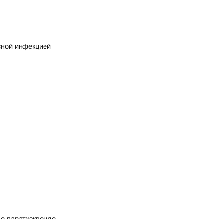
сной инфекцией
по паратхэквондо