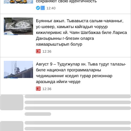
сохраняют свою идентичность
12:40
Буянныг ажыл. Тывавыста салым-чаяанныг,
ус-шевер, хамыкты кайгадып чоруур
кижилеривис хй. Чаян Шагбажаа биле Лариса
Данзырынны г-блезин оларга
хамаарыштырып болур
12:36
Август 9 – Тудугжулар хн. Тыва тудуг талазы-
биле национал программаларны
чедиишкинниг кседип турар регионнар
аразында ийиги черде
12:36