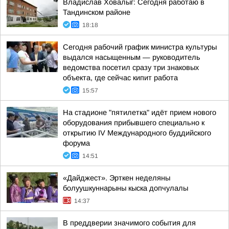
Владислав Ховалыг: Сегодня работаю в
Тандинском районе
18:18
Сегодня рабочий график министра культуры
выдался насыщенным — руководитель
ведомства посетил сразу три знаковых
объекта, где сейчас кипит работа
15:57
На стадионе "пятилетка" идёт прием нового
оборудования прибывшего специально к
открытию IV Международного буддийского
форума
14:51
«Дайджест». Эрткен неделяны
болуушкуннарыны кыска допчулалы
14:37
В преддверии значимого события для