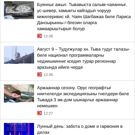
Буянныг ажыл. Тывавыста салым-чаяанныг,
ус-шевер, хамыкты кайгадып чоруур
кижилеривис хй. Чаян Шагбажаа биле Лариса
Данзырынны г-блезин оларга
хамаарыштырып болур
12:36
Август 9 – Тудугжулар хн. Тыва тудуг талазы-
биле национал программаларны
чедиишкинниг кседип турар регионнар
аразында ийиги черде
12:36
Аржааннар сезону. Орус географтыг
ниитилелди экспедициязыны тнелдери-биле
Тывада 3 эм-дом шынарлыг аржааннар
немешкен
12:27
Лунный день: забота о доме и гармония в
делах