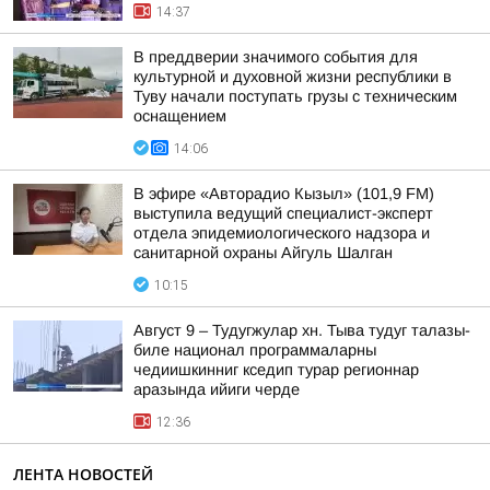
14:37
В преддверии значимого события для
культурной и духовной жизни республики в
Туву начали поступать грузы с техническим
оснащением
14:06
В эфире «Авторадио Кызыл» (101,9 FM)
выступила ведущий специалист-эксперт
отдела эпидемиологического надзора и
санитарной охраны Айгуль Шалган
10:15
Август 9 – Тудугжулар хн. Тыва тудуг талазы-
биле национал программаларны
чедиишкинниг кседип турар регионнар
аразында ийиги черде
12:36
ЛЕНТА НОВОСТЕЙ