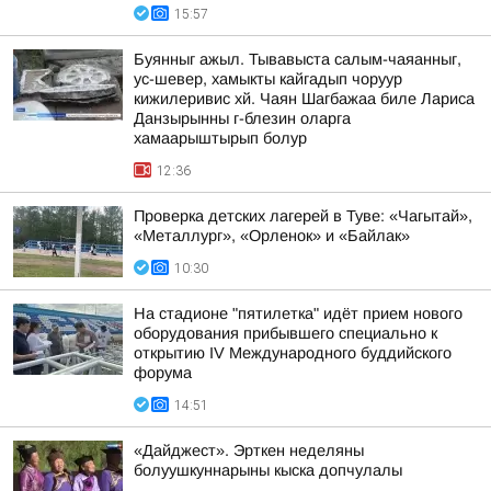
15:57
Буянныг ажыл. Тывавыста салым-чаяанныг,
ус-шевер, хамыкты кайгадып чоруур
кижилеривис хй. Чаян Шагбажаа биле Лариса
Данзырынны г-блезин оларга
хамаарыштырып болур
12:36
Проверка детских лагерей в Туве: «Чагытай»,
«Металлург», «Орленок» и «Байлак»
10:30
На стадионе "пятилетка" идёт прием нового
оборудования прибывшего специально к
открытию IV Международного буддийского
форума
14:51
«Дайджест». Эрткен неделяны
болуушкуннарыны кыска допчулалы