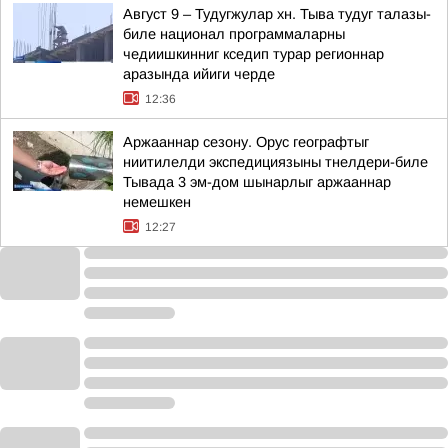
Август 9 – Тудугжулар хн. Тыва тудуг талазы-
биле национал программаларны
чедиишкинниг кседип турар регионнар
аразында ийиги черде
12:36
Аржааннар сезону. Орус географтыг
ниитилелди экспедициязыны тнелдери-биле
Тывада 3 эм-дом шынарлыг аржааннар
немешкен
12:27