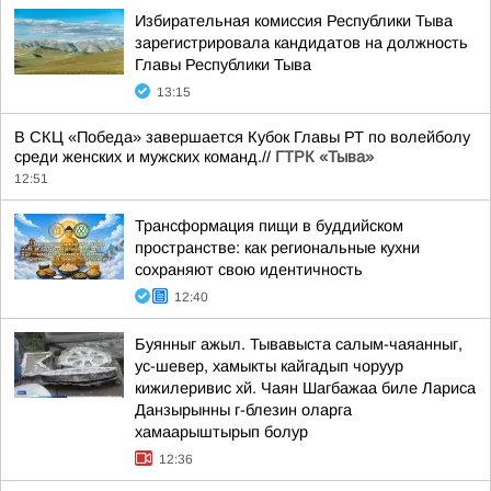
Избирательная комиссия Республики Тыва
зарегистрировала кандидатов на должность
Главы Республики Тыва
13:15
В СКЦ «Победа» завершается Кубок Главы РТ по волейболу
среди женских и мужских команд.//
ГТРК «Тыва»
12:51
Трансформация пищи в буддийском
пространстве: как региональные кухни
сохраняют свою идентичность
12:40
Буянныг ажыл. Тывавыста салым-чаяанныг,
ус-шевер, хамыкты кайгадып чоруур
кижилеривис хй. Чаян Шагбажаа биле Лариса
Данзырынны г-блезин оларга
хамаарыштырып болур
12:36