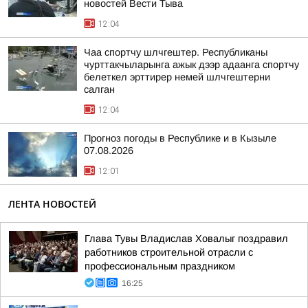
новостей Вести Тыва
12:04
Чаа спортчу шлчгештер. Республиканы
чурттакчыларынга ажык дээр адаанга спортчу
белеткел эрттирер немей шлчгештерни
салган
12:04
Прогноз погоды в Республике и в Кызыле
07.08.2026
12:01
ЛЕНТА НОВОСТЕЙ
Глава Тувы Владислав Ховалыг поздравил
работников строительной отрасли с
профессиональным праздником
16:25