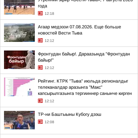
года
12:18
Агаар медээзи 07.08.2026. Еще больше
новостей Вести Тыва
12:12
Фронтудан байыр!. Дараазында "Фронтудан
байыр!"
12:12
Рейтинг. КТРК "Тыва" июльда регионалдыг
телеканалдар аразынга "Макс"
капсырылгазынга тергииннер санынче кирген
12:12
ТР-ни Баштыыны Кубогу дээш
12:08