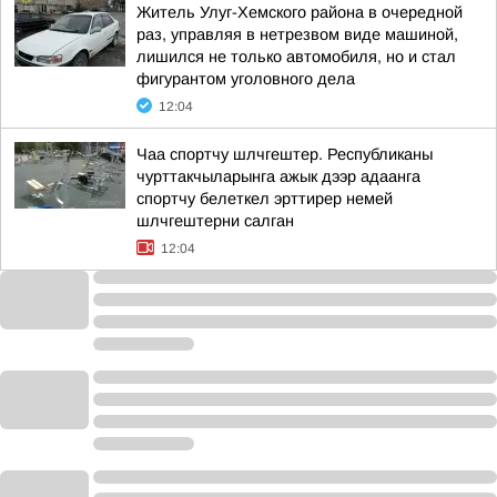
Житель Улуг-Хемского района в очередной
раз, управляя в нетрезвом виде машиной,
лишился не только автомобиля, но и стал
фигурантом уголовного дела
12:04
Чаа спортчу шлчгештер. Республиканы
чурттакчыларынга ажык дээр адаанга
спортчу белеткел эрттирер немей
шлчгештерни салган
12:04