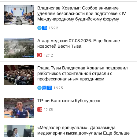
Владислав Ховалыг: Особое внимание
уделяем безопасности при подготовке к IV
Международному буддийскому форуму
15:23
Агаар медээзи 07.08.2026. Еще больше
новостей Вести Тыва
12:12
Глава Тувы Владислав Ховалыг поздравил
работников строительной отрасли с
профессиональным праздником
16:25
ТР-ни Баштыыны Кубогу дээш
12:08
«Медээлер допчулалы». Дараазында
медээлернин кыска допчулалы Еще больше