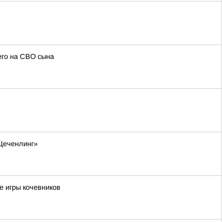
его на СВО сына
«Цеченлинг»
е игры кочевников