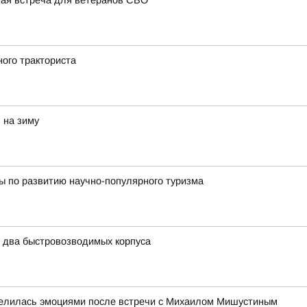
ная встреча для ветеранов СВО
ого тракториста
 на зиму
ы по развитию научно-популярного туризма
ь два быстровозводимых корпуса
елилась эмоциями после встречи с Михаилом Мишустиным