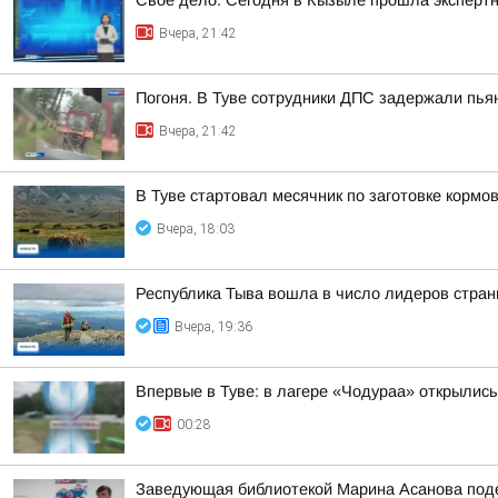
Своё дело. Сегодня в Кызыле прошла эксперт
Вчера, 21:42
Погоня. В Туве сотрудники ДПС задержали пьян
Вчера, 21:42
В Туве стартовал месячник по заготовке кормов
Вчера, 18:03
Республика Тыва вошла в число лидеров стран
Вчера, 19:36
Впервые в Туве: в лагере «Чодураа» открылис
00:28
Заведующая библиотекой Марина Асанова под