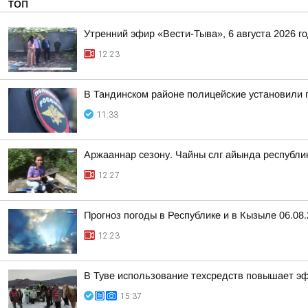
ТОП
Утренний эфир «Вести-Тыва», 6 августа 2026 г
12:23
В Тандинском районе полицейские установили 
11:33
Аржааннар сезону. Чайны слг айында республ
12:27
Прогноз погоды в Республике и в Кызыле 06.08
12:23
В Туве использование техсредств повышает э
15:37