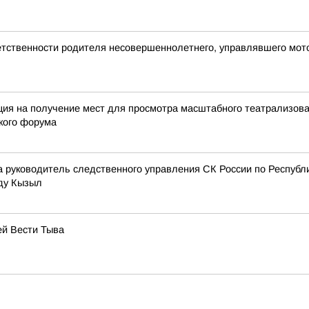
ветственности родителя несовершеннолетнего, управлявшего мот
ация на получение мест для просмотра масштабного театрализов
кого форума
ода руководитель следственного управления СК России по Респу
оду Кызыл
ей Вести Тыва