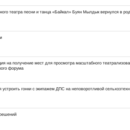
ного театра песни и танца «Байкал» Буян Мылдык вернулся в ро
и
ация на получение мест для просмотра масштабного театрализов
кого форума
я устроить гонки с экипажем ДПС на неповоротливой сельхозтехн
 решений