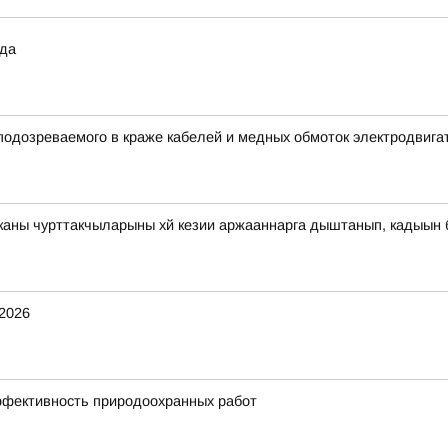
ода
подозреваемого в краже кабелей и медных обмоток электродвига
иканы чурттакчыларыны хй кезии аржааннарга дыштанып, кадыын
.2026
ффективность природоохранных работ