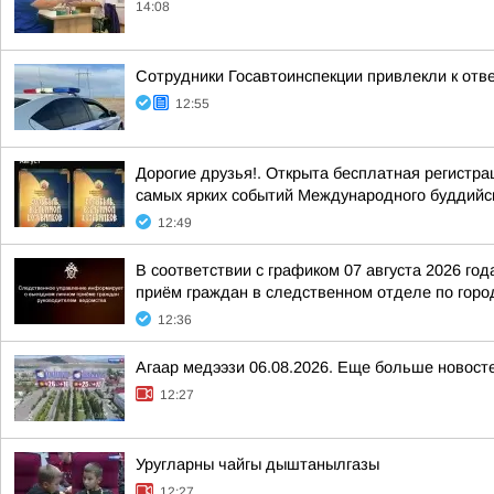
14:08
Сотрудники Госавтоинспекции привлекли к от
12:55
Дорогие друзья!. Открыта бесплатная регистр
самых ярких событий Международного буддийс
12:49
В соответствии с графиком 07 августа 2026 г
приём граждан в следственном отделе по гор
12:36
Агаар медээзи 06.08.2026. Еще больше новост
12:27
Уругларны чайгы дыштанылгазы
12:27