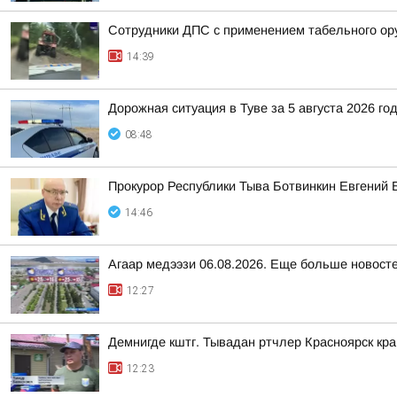
Сотрудники ДПС с применением табельного ору
14:39
Дорожная ситуация в Туве за 5 августа 2026 го
08:48
Прокурор Республики Тыва Ботвинкин Евгений 
14:46
Агаар медээзи 06.08.2026. Еще больше новост
12:27
Демнигде кштг. Тывадан ртчлер Красноярск кр
12:23