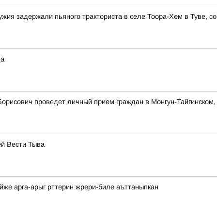
жия задержали пьяного тракториста в селе Тоора-Хем в Туве, 
да
Борисович проведет личный прием граждан в Монгун-Тайгинском,
ей Вести Тыва
айже арга-арыг рттерин жрери-биле аъттаныпкан