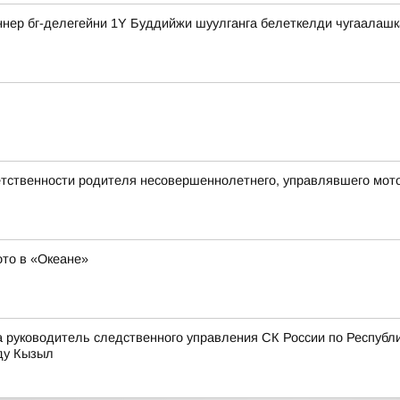
ннер бг-делегейни 1Y Буддийжи шуулганга белеткелди чугаалашк
етственности родителя несовершеннолетнего, управлявшего мот
то в «Океане»
ода руководитель следственного управления СК России по Респу
ду Кызыл