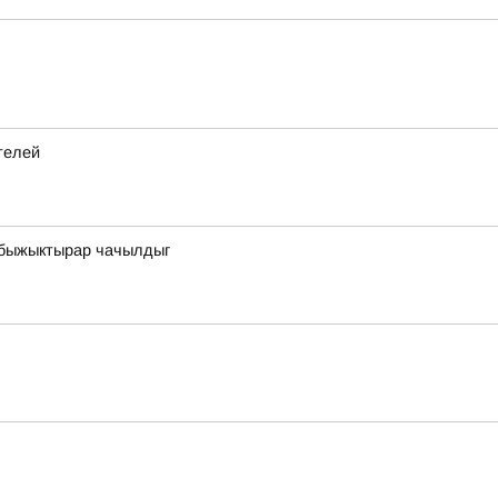
телей
 быжыктырар чачылдыг