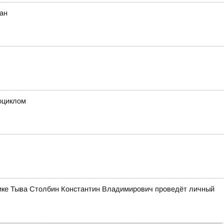
ан
оциклом
блике Тыва Столбин Константин Владимирович проведёт личный