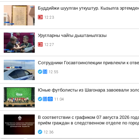
Буддийжи шуулган уткуштур. Кызылга эртемде
12:23
Уругларны чайгы дыштанылгазы
12:27
Сотрудники Госавтоинспекции привлекли к отв
12:55
Юные футболисты из Шагонара завоевали золо
11:04
В соответствии с графиком 07 августа 2026 г
приём граждан в следственном отделе по горо
12:36