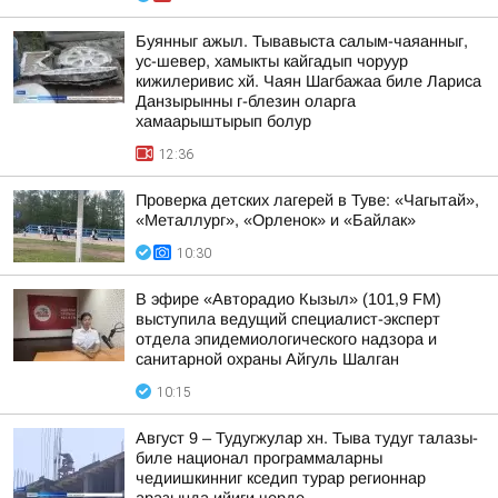
Буянныг ажыл. Тывавыста салым-чаяанныг,
ус-шевер, хамыкты кайгадып чоруур
кижилеривис хй. Чаян Шагбажаа биле Лариса
Данзырынны г-блезин оларга
хамаарыштырып болур
12:36
Проверка детских лагерей в Туве: «Чагытай»,
«Металлург», «Орленок» и «Байлак»
10:30
В эфире «Авторадио Кызыл» (101,9 FM)
выступила ведущий специалист-эксперт
отдела эпидемиологического надзора и
санитарной охраны Айгуль Шалган
10:15
Август 9 – Тудугжулар хн. Тыва тудуг талазы-
биле национал программаларны
чедиишкинниг кседип турар регионнар