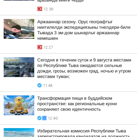
аразында ийиги черде
12:36
Аржааннар сезону. Орус географтыг
ниитилелди экспедициязыны тнелдери-биле
Тывада 3 эм-дом шынарлыг аржааннар
немешкен
12:27
Сегодня в течении суток и 9 августа местами
по Республике Тыва ожидаются сильные
дожди, грозы, возможен град, ночью и утром
местами туман;
11:48
Трансформация пищи в буддийском
пространстве: как региональные кухни
сохраняют свою идентичность
12:40
Избирательная комиссия Республики Тыва
зарегистрировала кандидатов на должность