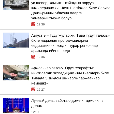
ус-шевер, хамыкты кайгадып чоруур
кижилеривис хй. Чаян Шагбажаа биле Лариса
Данзырынны г-блезин оларга
хамаарыштырып болур
12:36
Август 9 – Тудугжулар хн. Тыва тудуг талазы-
биле национал программаларны
чедиишкинниг кседип турар регионнар
аразында ийиги черде
12:36
Аржааннар сезону. Орус географтыг
ниитилелди экспедициязыны тнелдери-биле
Тывада 3 эм-дом шынарлыг аржааннар
немешкен
12:27
Лунный день: забота о доме и гармония в
делах
12:01