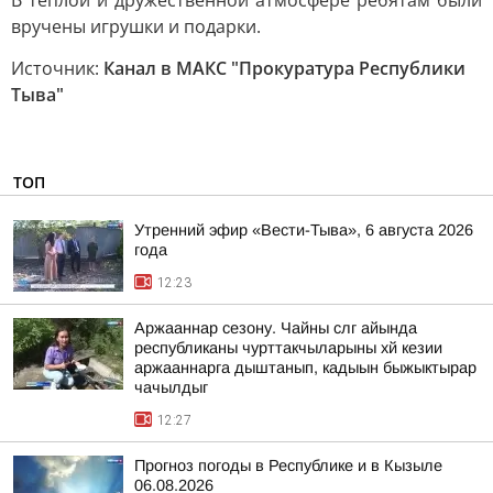
В теплой и дружественной атмосфере ребятам были
вручены игрушки и подарки.
Источник:
Канал в МАКС "Прокуратура Республики
Тыва"
ТОП
Утренний эфир «Вести-Тыва», 6 августа 2026
года
12:23
Аржааннар сезону. Чайны слг айында
республиканы чурттакчыларыны хй кезии
аржааннарга дыштанып, кадыын быжыктырар
чачылдыг
12:27
Прогноз погоды в Республике и в Кызыле
06.08.2026