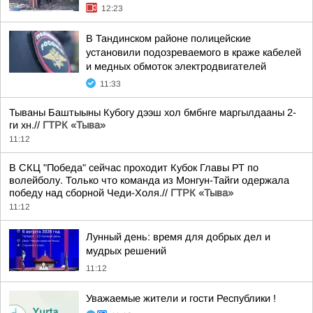
12:23
В Тандинском районе полицейские
установили подозреваемого в краже кабелей
и медных обмоток электродвигателей
11:33
Тываны Баштыыны Кубогу дээш хол бмбнге маргылдааны 2-
ги хн.//
ГТРК «Тыва»
11:12
В СКЦ "Победа" сейчас проходит Кубок Главы РТ по
волейболу. Только что команда из Монгун-Тайги одержала
победу над сборной Чеди-Холя.//
ГТРК «Тыва»
11:12
Лунный день: время для добрых дел и
мудрых решений
11:12
Уважаемые жители и гости Республики !