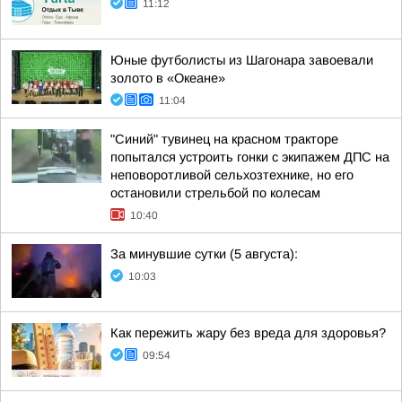
11:12
Юные футболисты из Шагонара завоевали
золото в «Океане»
11:04
"Синий" тувинец на красном тракторе
попытался устроить гонки с экипажем ДПС на
неповоротливой сельхозтехнике, но его
остановили стрельбой по колесам
10:40
За минувшие сутки (5 августа):
10:03
Как пережить жару без вреда для здоровья?
09:54