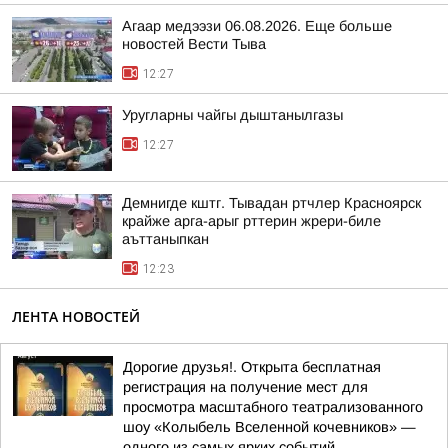
Агаар медээзи 06.08.2026. Еще больше
новостей Вести Тыва
12:27
Уругларны чайгы дыштанылгазы
12:27
Демнигде кштг. Тывадан ртчлер Красноярск
крайже арга-арыг рттерин жрери-биле
аъттаныпкан
12:23
ЛЕНТА НОВОСТЕЙ
Дорогие друзья!. Открыта бесплатная
регистрация на получение мест для
просмотра масштабного театрализованного
шоу «Колыбель Вселенной кочевников» —
одного из самых ярких событий