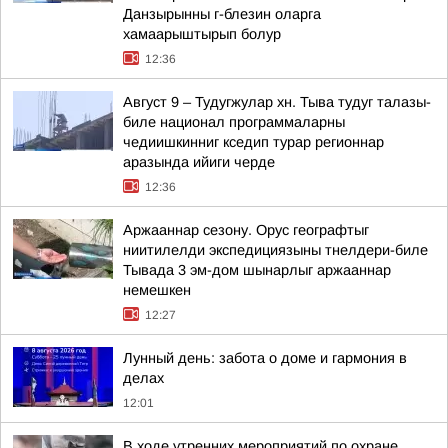
Данзырынны г-блезин оларга
хамаарыштырып болур
12:36
Август 9 – Тудугжулар хн. Тыва тудуг талазы-
биле национал программаларны
чедиишкинниг кседип турар регионнар
аразында ийиги черде
12:36
Аржааннар сезону. Орус географтыг
ниитилелди экспедициязыны тнелдери-биле
Тывада 3 эм-дом шынарлыг аржааннар
немешкен
12:27
Лунный день: забота о доме и гармония в
делах
12:01
В ходе утренних мероприятий по охране