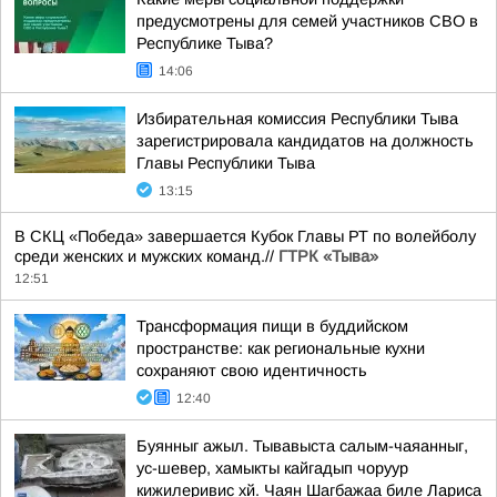
предусмотрены для семей участников СВО в
Республике Тыва?
14:06
Избирательная комиссия Республики Тыва
зарегистрировала кандидатов на должность
Главы Республики Тыва
13:15
В СКЦ «Победа» завершается Кубок Главы РТ по волейболу
среди женских и мужских команд.//
ГТРК «Тыва»
12:51
Трансформация пищи в буддийском
пространстве: как региональные кухни
сохраняют свою идентичность
12:40
Буянныг ажыл. Тывавыста салым-чаяанныг,
ус-шевер, хамыкты кайгадып чоруур
кижилеривис хй. Чаян Шагбажаа биле Лариса