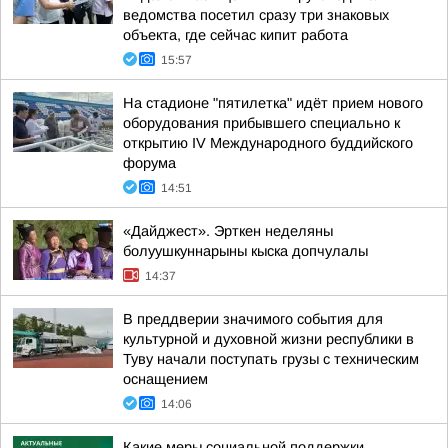
ведомства посетил сразу три знаковых
объекта, где сейчас кипит работа
15:57
На стадионе "пятилетка" идёт прием нового
оборудования прибывшего специально к
открытию IV Международного буддийского
форума
14:51
«Дайджест». Эрткен неделяны
болуушкуннарыны кыска допчулалы
14:37
В преддверии значимого события для
культурной и духовной жизни республики в
Туву начали поступать грузы с техническим
оснащением
14:06
Какие меры социальной поддержки