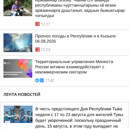
Аржааннар сезону. Чайны слг айында
республиканы чурттакчыларыны хй кезии
аржааннарга дыштанып, кадыын быжыктырар
чачылдыг
12:27
Прогноз погоды в Республике и в Кызыле
06.08.2026
12:23
Территориальные управления Минюста
России активно взаимодействуют с
некоммерческим сектором
17:42
ЛЕНТА НОВОСТЕЙ
В честь предстоящего Дня Республики Тыва
неделя с 17 по 23 августа для жителей Тувы
будет укороченной: поскольку праздничный
день, 15 августа, в этом году выпадает на