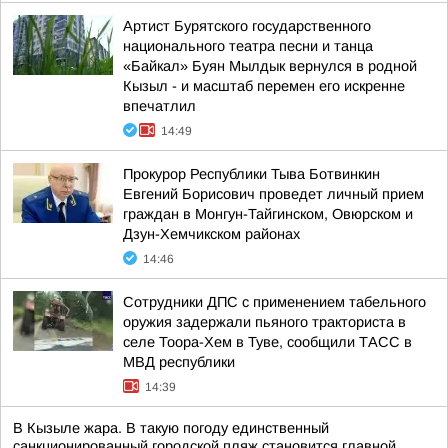
Артист Бурятского государственного
национального театра песни и танца
«Байкал» Буян Мылдык вернулся в родной
Кызыл - и масштаб перемен его искренне
впечатлил
14:49
Прокурор Республики Тыва Ботвинкин
Евгений Борисович проведет личный прием
граждан в Монгун-Тайгинском, Овюрском и
Дзун-Хемчикском районах
14:46
Сотрудники ДПС с применением табельного
оружия задержали пьяного тракториста в
селе Тоора-Хем в Туве, сообщили ТАСС в
МВД республики
14:39
В Кызыле жара. В такую погоду единственный
санкционированный городской пляж становится главной