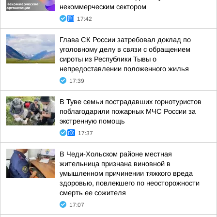
некоммерческим сектором
17:42
Глава СК России затребовал доклад по
уголовному делу в связи с обращением
сироты из Республики Тывы о
непредоставлении положенного жилья
17:39
В Туве семьи пострадавших горнотуристов
поблагодарили пожарных МЧС России за
экстренную помощь
17:37
В Чеди-Хольском районе местная
жительница признана виновной в
умышленном причинении тяжкого вреда
здоровью, повлекшего по неосторожности
смерть ее сожителя
17:07