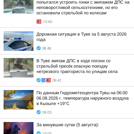
попытался устроить гонки с экипажем ДПС на
неповоротливой сельхозтехнике, но его
остановили стрельбой по колесам
10:40
Дорожная ситуация в Туве за 5 августа 2026
года
08:48
В Туве экипаж ДПС в ходе погони со
стрельбой пресёк опасную поездку
нетрезвого тракториста по улицам села
09:42
По данным Гидрометеоцентра Тувы на 06:00
06.08.2026 г. температура наружного воздуха
в Кызыле +19°С
06:03
За минувшие сутки (5 августа):
10:03