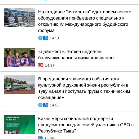
На стадионе "пятилетка" идёт прием нового
оборудования прибывшего специально к
открытию IV Международного буддийского
форума
14:51
«Дайджест». Эрткен неделяны
болуушкуннарыны кыска допчулалы
14:37
В преддверии значимого события для
культурной и духовной жизни республики в
Туву начали поступать грузы с техническим
оснащением
14:06
Какие меры социальной поддержки
предусмотрены для семей участников СВО в
Республике Тыва?
14:06