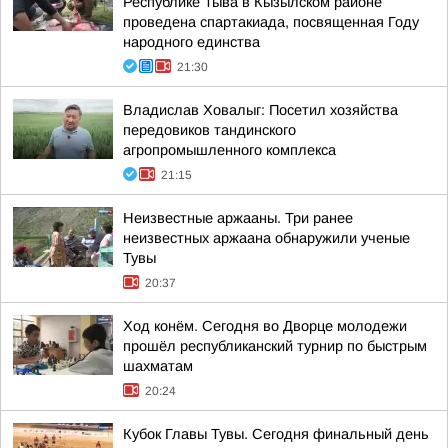
Республике Тыва в Кызылском районе
проведена спартакиада, посвященная Году
народного единства
21:30
Владислав Ховалыг: Посетил хозяйства
передовиков тандинского
агропромышленного комплекса
21:15
Неизвестные аржааны. Три ранее
неизвестных аржаана обнаружили ученые
Тувы
20:37
Ход конём. Сегодня во Дворце молодежи
прошёл республиканский турнир по быстрым
шахматам
20:24
Кубок Главы Тувы. Сегодня финальный день