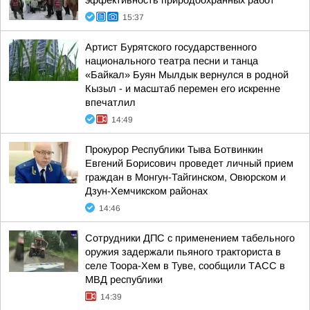
эффективность природоохранных работ
15:37
Артист Бурятского государственного
национального театра песни и танца
«Байкал» Буян Мылдык вернулся в родной
Кызыл - и масштаб перемен его искренне
впечатлил
14:49
Прокурор Республики Тыва Ботвинкин
Евгений Борисович проведет личный прием
граждан в Монгун-Тайгинском, Овюрском и
Дзун-Хемчикском районах
14:46
Сотрудники ДПС с применением табельного
оружия задержали пьяного тракториста в
селе Тоора-Хем в Туве, сообщили ТАСС в
МВД республики
14:39