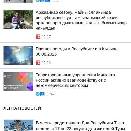
15:37
Аржааннар сезону. Чайны слг айында
республиканы чурттакчыларыны хй кезии
аржааннарга дыштанып, кадыын быжыктырар
чачылдыг
12:27
Прогноз погоды в Республике и в Кызыле
06.08.2026
12:23
Территориальные управления Минюста
России активно взаимодействуют с
некоммерческим сектором
17:42
ЛЕНТА НОВОСТЕЙ
В честь предстоящего Дня Республики Тыва
неделя с 17 по 23 августа для жителей Тувы