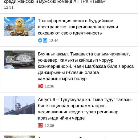
среди женских и мужских команд.//
ГТРК «Тыва»
12:51
Трансформация пищи в буддийском
пространстве: как региональные кухни
сохраняют свою идентичность
12:40
Буянныг ажыл. Тывавыста салым-чаяанныг,
ус-шевер, хамыкты кайгадып чоруур
кижилеривис хй. Чаян Шагбажаа биле Лариса
Данзырынны г-блезин оларга
хамаарыштырып болур
12:36
Август 9 – Тудугжулар хн. Тыва тудуг талазы-
биле национал программаларны
чедиишкинниг кседип турар регионнар
аразында ийиги черде
12:36