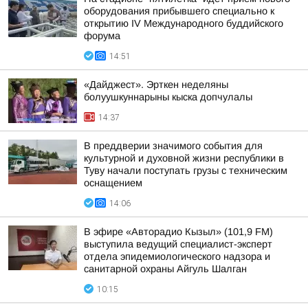
оборудования прибывшего специально к
открытию IV Международного буддийского
форума
14:51
«Дайджест». Эрткен неделяны
болуушкуннарыны кыска допчулалы
14:37
В преддверии значимого события для
культурной и духовной жизни республики в
Туву начали поступать грузы с техническим
оснащением
14:06
В эфире «Авторадио Кызыл» (101,9 FM)
выступила ведущий специалист-эксперт
отдела эпидемиологического надзора и
санитарной охраны Айгуль Шалган
10:15