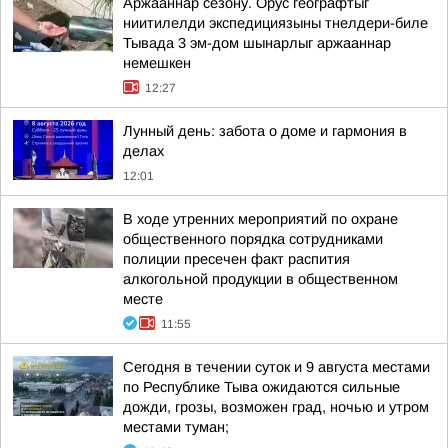
Аржааннар сезону. Орус географтыг
ниитилелди экспедициязыны тнелдери-биле
Тывада 3 эм-дом шынарлыг аржааннар
немешкен
12:27
Лунный день: забота о доме и гармония в
делах
12:01
В ходе утренних мероприятий по охране
общественного порядка сотрудниками
полиции пресечен факт распития
алкогольной продукции в общественном
месте
11:55
Сегодня в течении суток и 9 августа местами
по Республике Тыва ожидаются сильные
дожди, грозы, возможен град, ночью и утром
местами туман;