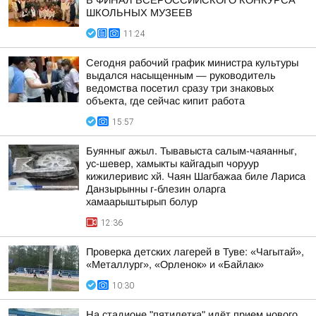
В ФИНАЛ ВСЕРОССИЙСКОГО КОНКУРСА
ШКОЛЬНЫХ МУЗЕЕВ
11:24
Сегодня рабочий график министра культуры
выдался насыщенным — руководитель
ведомства посетил сразу три знаковых
объекта, где сейчас кипит работа
15:57
Буянныг ажыл. Тывавыста салым-чаяанныг,
ус-шевер, хамыкты кайгадып чоруур
кижилеривис хй. Чаян Шагбажаа биле Лариса
Данзырынны г-блезин оларга
хамаарыштырып болур
12:36
Проверка детских лагерей в Туве: «Чагытай»,
«Металлург», «Орленок» и «Байлак»
10:30
На стадионе "пятилетка" идёт прием нового