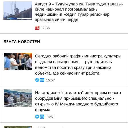
Август 9 – Тудугжулар хн. Тыва тудуг талазы-
биле национал программаларны
чедиишкинниг кседип турар регионнар
аразында ийиги черде
12:36
ЛЕНТА НОВОСТЕЙ
Сегодня рабочий график министра культуры
выдался насыщенным — руководитель
ведомства посетил сразу три знаковых
объекта, где сейчас кипит работа
15:57
На стадионе "пятилетка" идёт прием нового
оборудования прибывшего специально к
открытию IV Международного буддийского
форума
14:51