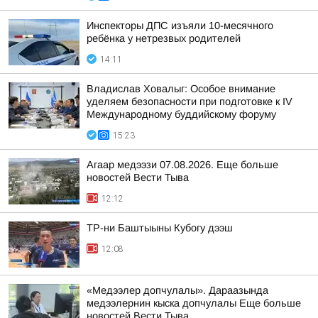
Инспекторы ДПС изъяли 10-месячного
ребёнка у нетрезвых родителей
14:11
Владислав Ховалыг: Особое внимание
уделяем безопасности при подготовке к IV
Международному буддийскому форуму
15:23
Агаар медээзи 07.08.2026. Еще больше
новостей Вести Тыва
12:12
ТР-ни Баштыыны Кубогу дээш
12:08
«Медээлер допчулалы». Дараазында
медээлернин кыска допчулалы Еще больше
новостей Вести Тыва