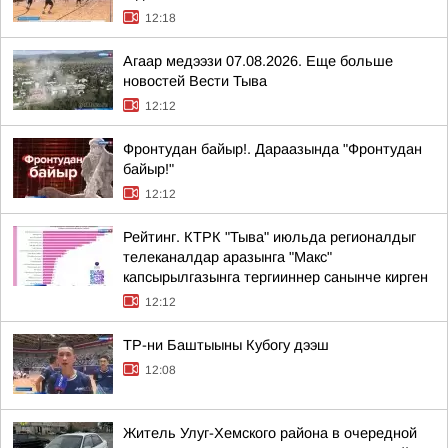
12:18
Агаар медээзи 07.08.2026. Еще больше
новостей Вести Тыва
12:12
Фронтудан байыр!. Дараазында "Фронтудан
байыр!"
12:12
Рейтинг. КТРК "Тыва" июльда регионалдыг
телеканалдар аразынга "Макс"
капсырылгазынга тергииннер санынче кирген
12:12
ТР-ни Баштыыны Кубогу дээш
12:08
Житель Улуг-Хемского района в очередной