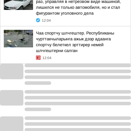
раз, управляя в нетрезвом виде машиной,
лишился не только автомобиля, но и стал
фигурантом уголовного дела
12:04
Чаа спортчу шлчгештер. Республиканы
чурттакчыларынга ажык дээр адаанга
спортчу белеткел эрттирер немей
шлчгештерни салган
12:04