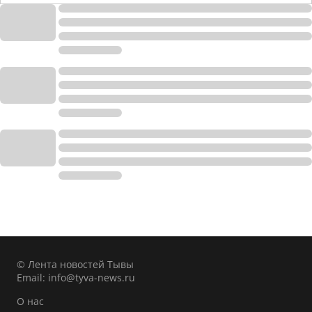
© Лента новостей Тывы
Email:
info@tyva-news.ru
О нас