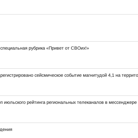
 специальная рубрика «Привет от СВОих!»
зарегистрировано сейсмическое событие магнитудой 4,1 на террит
оп июльского рейтинга региональных телеканалов в мессенджере
ждения