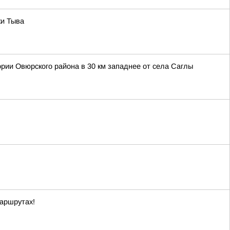
ки Тыва
ории Овюрского района в 30 км западнее от села Саглы
маршрутах!