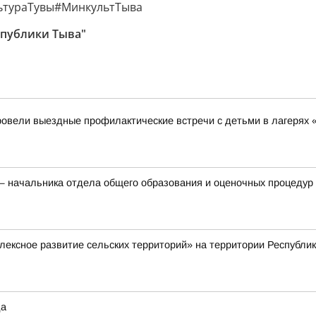
льтураТувы#МинкультТыва
спублики Тыва"
ровели выездные профилактические встречи с детьми в лагерях 
 начальника отдела общего образования и оценочных процедур 
ексное развитие сельских территорий» на территории Республи
да