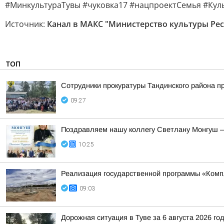
#МинкультураТувы #чуковка17 #нацпроектСемья #Ку
Источник:
Канал в МАКС "Министерство культуры Ре
ТОП
Сотрудники прокуратуры Тандинского района п
09:27
Поздравляем нашу коллегу Светлану Монгуш —
10:25
Реализация государственной программы «Компл
09:03
Дорожная ситуация в Туве за 6 августа 2026 го